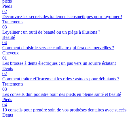
pieds
Pieds
02
Découvrez les secrets des traitements cosmétiques pour rayonner !
Traitements
03
Leyeliner : un outil de beauté ou un piège à illusions ?
Beauté
04
Comment choisir le service capillaire qui fera des merveilles ?
Cheveux
01
Les brosses à dents électriques : un pas vers un sourire éclatant
Dents
02
Comment traiter efficacement les rides : astuces pour débutants ?
Traitements
03
Les conseils dun podiatre pour des pieds en pleine santé et beauté
Pieds
04
10 conseils pour prendre soin de vos prothèses dentaires avec succès
Dents